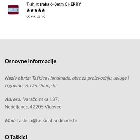
T-shirt traka 6-8mm CHERRY
Ocjenjeno
5
od viki.zanic
od 5
Osnovne informacije
Naziv obrta:
Taškica Handmade, obrt za proizvodnju, usluge i
trgovinu, vl. Deni Slunjski
Adresa:
Varaždinska 137,
Nedeljanec, 42205 Vidovec
Mail:
taskica@taskicahandmade.hr
O Taškici