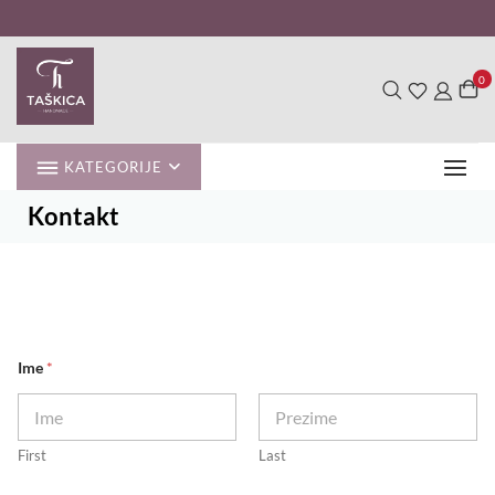
Skip
to
content
0
KATEGORIJE
Kontakt
Ime
*
First
Last