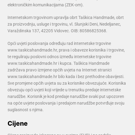
elektroničkim komunikacijama (ZEK-om).
Internetskom trgovinom upravlja obrt Taškica Handmade, obrt
za proizvodnju, usluge i trgovinu, vl. Slunjski Deni, Nedeljanec,
Varaždinska 137, 42205 Vidovec. OIB: 80586825368.
Opći uvjeti poslovanja određuju rad internetske trgovine
www.taskicahandmade.hr, prava i obaveze korisnika i trgovine,
te reguliraju poslovni odnos između internetske trgovine
www.taskicahandmade.hr i kupca. Taškica Handmade
zadržava pravo izmjene općih uvjeta na Internet stranici
www.taskicahandmade.hr bilo kada i bez prethodne obavijesti.
Sve promjene općih uvjeta su za korisnike obvezujuće. Korisnika
obvezuju opći uvjeti koji vrijede u trenutku predaje internetske
narudžbe. Korisnik je kod predaje narudžbe svaki put upozoren
na opće uvjete poslovanja i predajom narudžbe potvrđuje svoju
suglasnost s njima.
Cijene