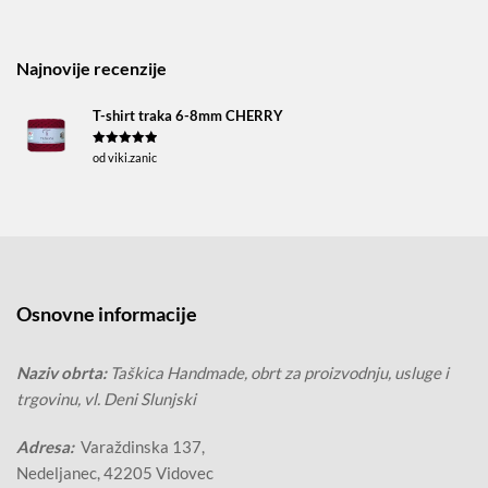
Najnovije recenzije
T-shirt traka 6-8mm CHERRY
Ocjenjeno
5
od viki.zanic
od 5
Osnovne informacije
Naziv obrta:
Taškica Handmade, obrt za proizvodnju, usluge i
trgovinu, vl. Deni Slunjski
Adresa:
Varaždinska 137,
Nedeljanec, 42205 Vidovec