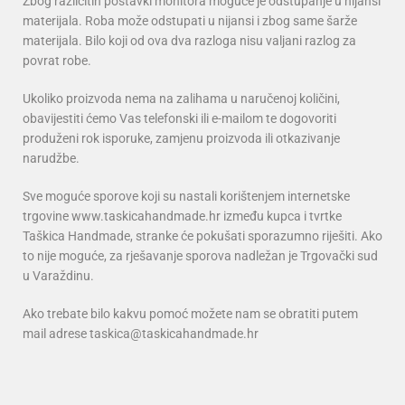
Zbog različitih postavki monitora moguće je odstupanje u nijansi
materijala. Roba može odstupati u nijansi i zbog same šarže
materijala. Bilo koji od ova dva razloga nisu valjani razlog za
povrat robe.
Ukoliko proizvoda nema na zalihama u naručenoj količini,
obavijestiti ćemo Vas telefonski ili e-mailom te dogovoriti
produženi rok isporuke, zamjenu proizvoda ili otkazivanje
narudžbe.
Sve moguće sporove koji su nastali korištenjem internetske
trgovine www.taskicahandmade.hr između kupca i tvrtke
Taškica Handmade, stranke će pokušati sporazumno riješiti. Ako
to nije moguće, za rješavanje sporova nadležan je Trgovački sud
u Varaždinu.
Ako trebate bilo kakvu pomoć možete nam se obratiti putem
mail adrese taskica@taskicahandmade.hr