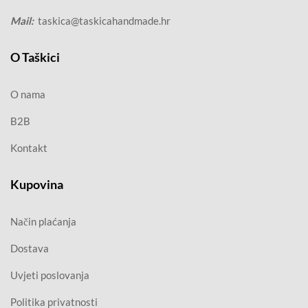
Mail:
taskica@taskicahandmade.hr
O Taškici
O nama
B2B
Kontakt
Kupovina
Način plaćanja
Dostava
Uvjeti poslovanja
Politika privatnosti