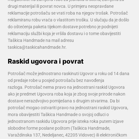
drugi materijal ili povrat novca. U primjeru neopravdane
reklamacije potrošaču se vrati roba na njegov trošak.
Potrošač
reklamiranu robu vraća o vlastitom trošku.
U slučaju da je došlo
do oštećenja paketa tijekom dostave potrebno je podnijeti
reklamaciju službi koja je vršila dostavu i o tome obavijestiti
Taškica Handmade na mail adresu
taskica@taskicahandmade.hr.
Raskid ugovora i povrat
Potrošač može jednostrano raskinuti Ugovor u roku od 14 dana
od predaje robe u posjed potrošaču bez navođenja
razloga.
Potrošač nema pravo na jednostrani raskid Ugovora
ako je predmet Ugovora roba koja je zbog svoje prirode nakon
dostave nerazdvojivo pomiješana s drugim stvarima.
Da bi
potrošač mogao ostvariti pravo na jednostrani raskid Ugovora,
mora obavijestiti Taškica Handmade o svojoj odluci o
jednostranom raskidu Ugovora prije isteka roka putem izjave
slobodne forme poslane poštom (Taškica Handmade,
Varaždinska 137, Nedeljanec, 42205 Vidovec) ili elektroničkom