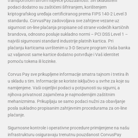
transportnom šifrom najveće pouzdanosti. Svi skladišteni
podaci dodatno su zaštićeni šifriranjem, korištenjem
kriptografskog uređaja certificiranog prema FIPS 140-2 Level 3
standardu. CorvusPay zadovoljava sve zahtjeve vezane uz
sigurnost on-line plaćanja propisane od strane vodećih kartičnih
brandova, odnosno posluje sukladno normi – PCI DSS Level 1 –
najviši sigurnosni standard industrije platnih kartica. Pri
plaćanju karticama uvrštenim u 3-D Secure program Vaša banka
uz valjanost same kartice dodatno potvrđuje i Vaš identitet
pomoću tokena ili lozinke.
Corvus Pay sve prikupljene informacije smatra tajnom i tretira ih
u skladu s tim. Informacije se koriste isključivo u svrhe za koje su
namijenjene. Vaši osjetljivi podaci u potpunosti su sigurni, a
njihova privatnost zajamčena je najmodernijim zaštitnim
mehanizmima. Prikupljaju se samo podaci nužni za obavljanje
posla sukladno propisanim zahtjevnim procedurama za on-line
plaćanje.
Sigurnosne kontrole i operativne procedure primijenjene na našu
infrastrukturu osiguravaju trenutnu pouzdanost CorvusPay