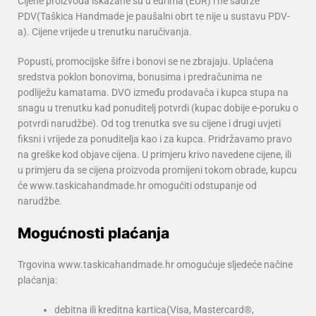
Cijene proizvoda iskazane su u eurima (EUR) i ne sadrže
PDV(Taškica Handmade je paušalni obrt te nije u sustavu PDV-
a). Cijene vrijede u trenutku naručivanja.
Popusti, promocijske šifre i bonovi se ne zbrajaju. Uplaćena
sredstva poklon bonovima, bonusima i predračunima ne
podliježu kamatama. DVO između prodavača i kupca stupa na
snagu u trenutku kad ponuditelj potvrdi (kupac dobije e-poruku o
potvrdi narudžbe). Od tog trenutka sve su cijene i drugi uvjeti
fiksni i vrijede za ponuditelja kao i za kupca. Pridržavamo pravo
na greške kod objave cijena. U primjeru krivo navedene cijene, ili
u primjeru da se cijena proizvoda promijeni tokom obrade, kupcu
će www.taskicahandmade.hr omogućiti odstupanje od
narudžbe.
Mogućnosti plaćanja
Trgovina www.taskicahandmade.hr omogućuje sljedeće načine
plaćanja:
debitna ili kreditna kartica(Visa, Mastercard®,