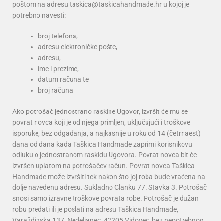
poštom na adresu taskica@taskicahandmade.hr u kojoj je
potrebno navesti:
broj telefona,
adresu elektroničke pošte,
adresu,
ime i prezime,
datum računa te
broj računa
Ako potrošač jednostrano raskine Ugovor, izvršit će mu se
povrat novca koji je od njega primljen, uključujući i troškove
isporuke, bez odgađanja, a najkasnije u roku od 14 (četrnaest)
dana od dana kada Taškica Handmade zaprimi korisnikovu
odluku o jednostranom raskidu Ugovora. Povrat novca bit će
izvršen uplatom na potrošačev račun. Povrat novca Taškica
Handmade može izvršiti tek nakon što joj roba bude vraćena na
dolje navedenu adresu.
Sukladno Članku 77. Stavka 3. Potrošač
snosi samo izravne troškove povrata robe.
Potrošač je dužan
robu predati ili je poslati na adresu Taškica Handmade,
Varaždinska 137, Nedeljanec, 42205 Vidovec, bez nepotrebnog