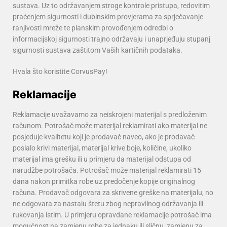
sustava. Uz to održavanjem stroge kontrole pristupa, redovitim
praćenjem sigurnosti i dubinskim provjerama za sprječavanje
ranjivosti mreže te planskim provođenjem odredbi o
informacijskoj sigurnosti trajno održavaju i unaprjeđuju stupanj
sigurnosti sustava zaštitom Vaših kartičnih podataka.
Hvala što koristite CorvusPay!
Reklamacije
Reklamacije uvažavamo za neiskrojeni materijal s predloženim
računom. Potrošač može materijal reklamirati ako materijal ne
posjeduje kvalitetu koji je prodavač naveo, ako je prodavač
poslalo krivi materijal, materijal krive boje, količine, ukoliko
materijal ima grešku ili u primjeru da materijal odstupa od
narudžbe potrošača. Potrošač može materijal reklamirati 15
dana nakon primitka robe uz predočenje kopije originalnog
računa.
Prodavač odgovara za skrivene greške na materijalu, no
ne odgovara za nastalu štetu zbog nepravilnog održavanja ili
rukovanja istim.
U primjeru opravdane reklamacije potrošač ima
mogućnost na zamjenu robe za jednaku ili sličnu, zamjenu za