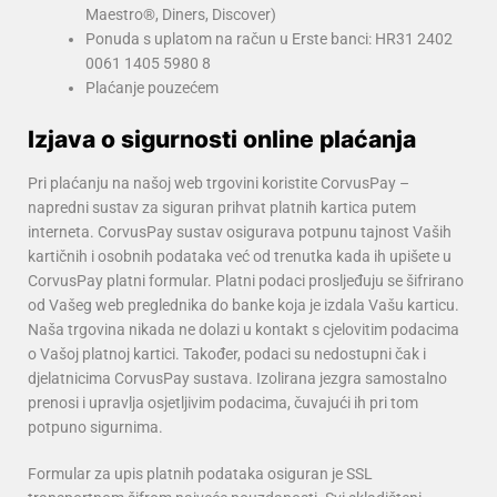
Maestro®, Diners, Discover)
Ponuda s uplatom na račun u Erste banci: HR31 2402
0061 1405 5980 8
Plaćanje pouzećem
Izjava o sigurnosti online plaćanja
Pri plaćanju na našoj web trgovini koristite CorvusPay –
napredni sustav za siguran prihvat platnih kartica putem
interneta. CorvusPay sustav osigurava potpunu tajnost Vaših
kartičnih i osobnih podataka već od trenutka kada ih upišete u
CorvusPay platni formular. Platni podaci prosljeđuju se šifrirano
od Vašeg web preglednika do banke koja je izdala Vašu karticu.
Naša trgovina nikada ne dolazi u kontakt s cjelovitim podacima
o Vašoj platnoj kartici. Također, podaci su nedostupni čak i
djelatnicima CorvusPay sustava. Izolirana jezgra samostalno
prenosi i upravlja osjetljivim podacima, čuvajući ih pri tom
potpuno sigurnima.
Formular za upis platnih podataka osiguran je SSL