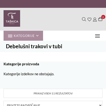
Skip
to
content
0
KATEGORIJE
Debelušni trakovi v tubi
Kategorije proizvoda
Kategorije izdelkov ne obstajajo.
PRIKAZ VSEH 11 REZULTATOV