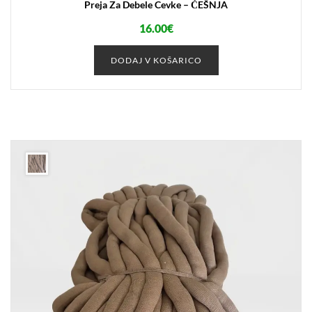
Preja Za Debele Cevke – ČEŠNJA
16.00
€
DODAJ V KOŠARICO