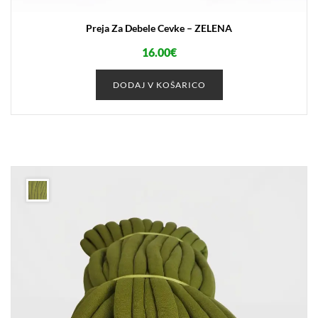
Preja Za Debele Cevke – ZELENA
16.00
€
DODAJ V KOŠARICO