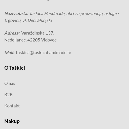
Naziv obrta:
Taškica Handmade, obrt za proizvodnju, usluge i
trgovinu, vl. Deni Slunjski
Adresa:
Varaždinska 137,
Nedeljanec, 42205 Vidovec
Mail:
taskica@taskicahandmade.hr
O Taškici
O nas
B2B
Kontakt
Nakup