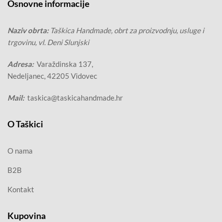
Osnovne informacije
Naziv obrta:
Taškica Handmade, obrt za proizvodnju, usluge i
trgovinu, vl. Deni Slunjski
Adresa:
Varaždinska 137,
Nedeljanec, 42205 Vidovec
Mail:
taskica@taskicahandmade.hr
O Taškici
O nama
B2B
Kontakt
Kupovina