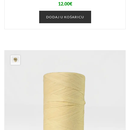
12.00
€
DODAJ U KOŠARICU