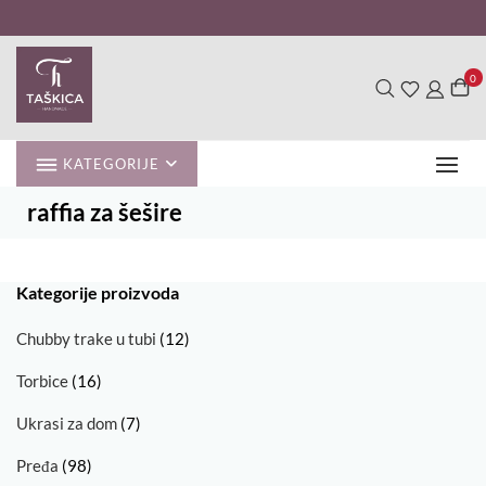
Skip
to
content
0
KATEGORIJE
raffia za šešire
Kategorije proizvoda
Chubby trake u tubi
(12)
Torbice
(16)
Ukrasi za dom
(7)
Pređa
(98)