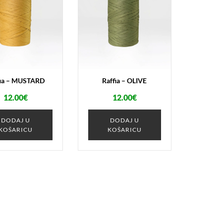
fia – MUSTARD
Raffia – OLIVE
12.00
€
12.00
€
DODAJ U
DODAJ U
KOŠARICU
KOŠARICU