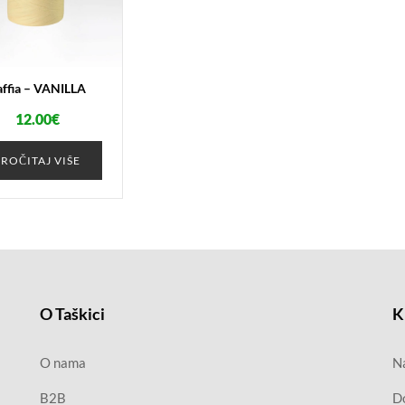
affia – VANILLA
12.00
€
PROČITAJ VIŠE
O Taškici
K
O nama
Na
B2B
D