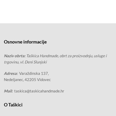
Osnovne informacije
Naziv obrta:
Taškica Handmade, obrt za proizvodnju, usluge i
trgovinu, vl. Deni Slunjski
Adresa:
Varaždinska 137,
Nedeljanec, 42205 Vidovec
Mail:
taskica@taskicahandmade.hr
O Taškici