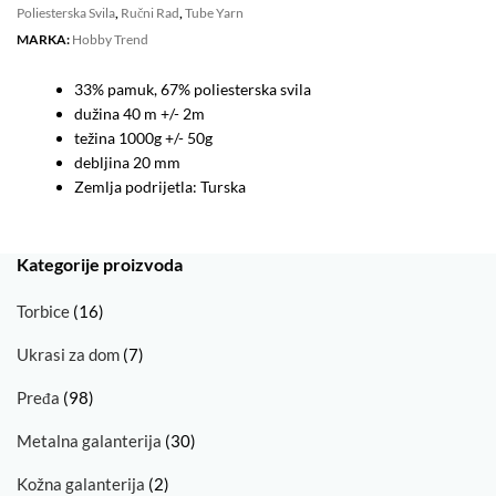
Poliesterska Svila
,
Ručni Rad
,
Tube Yarn
MARKA:
Hobby Trend
33% pamuk, 67% poliesterska svila
dužina 40 m +/- 2m
težina 1000g +/- 50g
debljina 20 mm
Zemlja podrijetla: Turska
Kategorije proizvoda
Torbice
(16)
Ukrasi za dom
(7)
Pređa
(98)
Metalna galanterija
(30)
Kožna galanterija
(2)