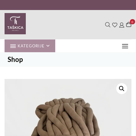
Skip
to
content
0
KATEGORIJE
Shop