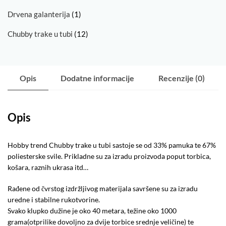
Drvena galanterija
(1)
Chubby trake u tubi
(12)
Opis
Dodatne informacije
Recenzije (0)
Opis
Hobby trend Chubby trake u tubi sastoje se od 33% pamuka te 67%
poliesterske svile. Prikladne su za izradu proizvoda poput torbica,
košara, raznih ukrasa itd…
Rađene od čvrstog izdržljivog materijala savršene su za izradu
uredne i stabilne rukotvorine.
Svako klupko dužine je oko 40 metara, težine oko 1000
grama(otprilike dovoljno za dvije torbice srednje veličine) te