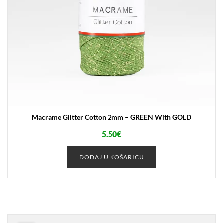
Macrame Glitter Cotton 2mm – GREEN With GOLD
5.50
€
DODAJ U KOŠARICU