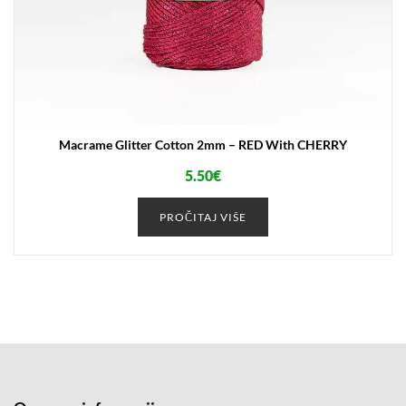
Macrame Glitter Cotton 2mm – RED With CHERRY
5.50
€
PROČITAJ VIŠE