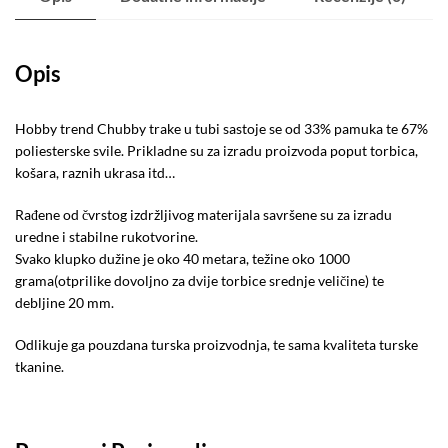
Opis
Hobby trend Chubby trake u tubi sastoje se od 33% pamuka te 67%
poliesterske svile. Prikladne su za izradu proizvoda poput torbica,
košara, raznih ukrasa itd…
Rađene od čvrstog izdržljivog materijala savršene su za izradu
uredne i stabilne rukotvorine.
Svako klupko dužine je oko 40 metara, težine oko 1000
grama(otprilike dovoljno za dvije torbice srednje veličine) te
debljine 20 mm.
Odlikuje ga pouzdana turska proizvodnja, te sama kvaliteta turske
tkanine.