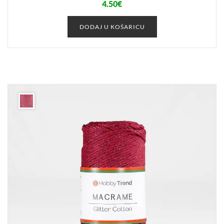
4.50
€
DODAJ U KOŠARICU