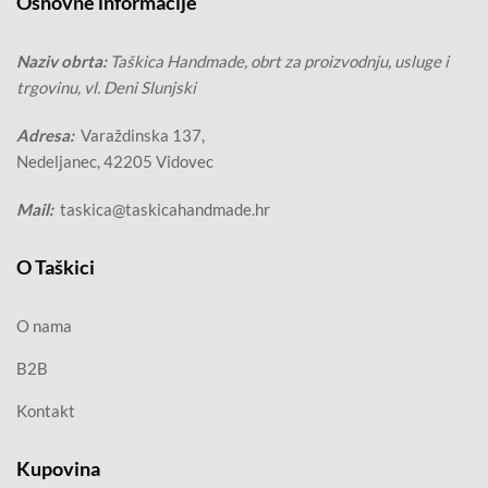
Osnovne informacije
Naziv obrta:
Taškica Handmade, obrt za proizvodnju, usluge i
trgovinu, vl. Deni Slunjski
Adresa:
Varaždinska 137,
Nedeljanec, 42205 Vidovec
Mail:
taskica@taskicahandmade.hr
O Taškici
O nama
B2B
Kontakt
Kupovina