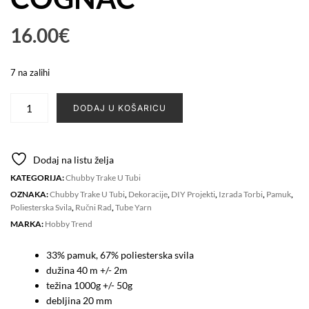
16.00
€
7 na zalihi
Chubby
DODAJ U KOŠARICU
tube
yarn
-
Dodaj na listu želja
COGNAC
KATEGORIJA:
Chubby Trake U Tubi
količina
OZNAKA:
Chubby Trake U Tubi
,
Dekoracije
,
DIY Projekti
,
Izrada Torbi
,
Pamuk
,
Poliesterska Svila
,
Ručni Rad
,
Tube Yarn
MARKA:
Hobby Trend
33% pamuk, 67% poliesterska svila
dužina 40 m +/- 2m
težina 1000g +/- 50g
debljina 20 mm