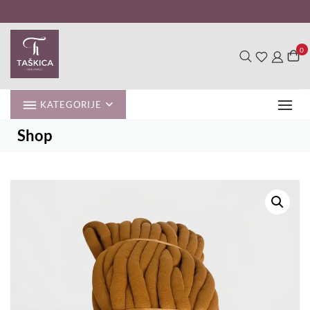
Skip
to
content
0
KATEGORIJE
Shop