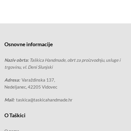
varijanti.
45.00€
Opcije
se
mogu
odabrati
na
stranici
Osnovne informacije
proizvoda
Naziv obrta:
Taškica Handmade, obrt za proizvodnju, usluge i
trgovinu, vl. Deni Slunjski
Adresa:
Varaždinska 137,
Nedeljanec, 42205 Vidovec
Mail:
taskica@taskicahandmade.hr
O Taškici
O nama