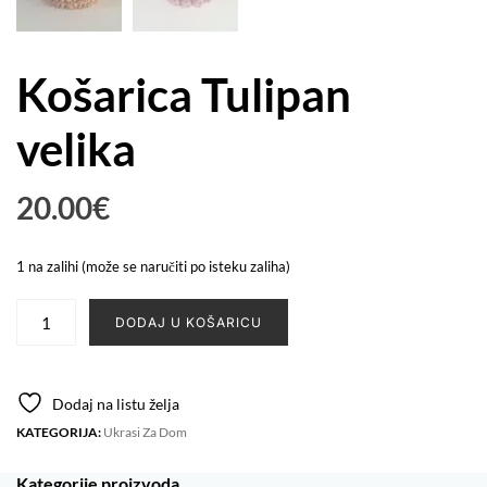
Košarica Tulipan
velika
20.00
€
1 na zalihi (može se naručiti po isteku zaliha)
Košarica
DODAJ U KOŠARICU
Tulipan
velika
količina
Dodaj na listu želja
KATEGORIJA:
Ukrasi Za Dom
Kategorije proizvoda