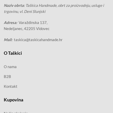
Naziv obrta:
Taškica Handmade, obrt za proizvodnju, usluge i
trgovinu, vl. Deni Slunjski
Adresa:
Varaždinska 137,
Nedeljanec, 42205 Vidovec
Mail:
taskica@taskicahandmade.hr
O Taškici
O nama
B2B
Kontakt
Kupovina