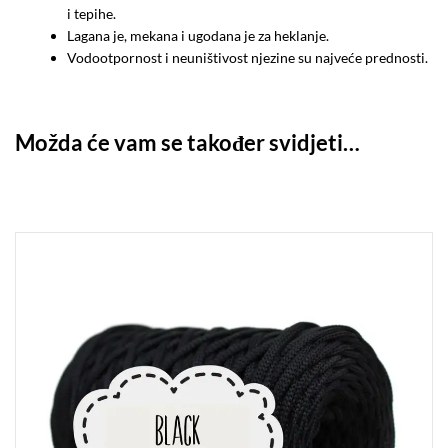
i tepihe.
Lagana je, mekana i ugodana je za heklanje.
Vodootpornost i neuništivost njezine su najveće prednosti.
Možda će vam se također svidjeti…