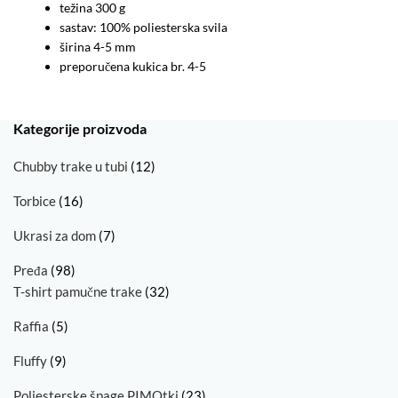
težina 300 g
sastav: 100% poliesterska svila
širina 4-5 mm
preporučena kukica br. 4-5
Kategorije proizvoda
Chubby trake u tubi
(12)
Torbice
(16)
Ukrasi za dom
(7)
Pređa
(98)
T-shirt pamučne trake
(32)
Raffia
(5)
Fluffy
(9)
Poliesterske špage PIMOtki
(23)