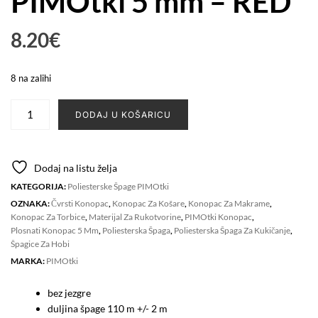
PIMOtki 5 mm – RED
8.20
€
8 na zalihi
Poliesterska
DODAJ U KOŠARICU
špaga
PIMOtki
5
Dodaj na listu želja
mm
KATEGORIJA:
Poliesterske Špage PIMOtki
-
OZNAKA:
Čvrsti Konopac
,
Konopac Za Košare
,
Konopac Za Makrame
,
RED
Konopac Za Torbice
,
Materijal Za Rukotvorine
,
PIMOtki Konopac
,
količina
Plosnati Konopac 5 Mm
,
Poliesterska Špaga
,
Poliesterska Špaga Za Kukičanje
,
Špagice Za Hobi
MARKA:
PIMOtki
bez jezgre
duljina špage 110 m +/- 2 m