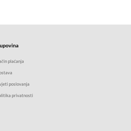
upovina
čin plaćanja
ostava
jeti poslovanja
litika privatnosti