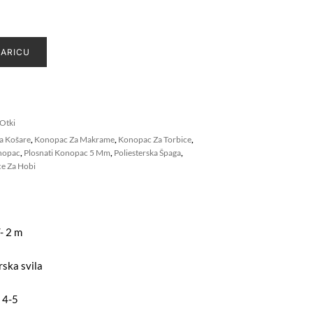
ŠARICU
Otki
a Košare
,
Konopac Za Makrame
,
Konopac Za Torbice
,
nopac
,
Plosnati Konopac 5 Mm
,
Poliesterska Špaga
,
ce Za Hobi
- 2 m
rska svila
 4-5