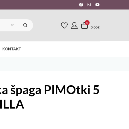
0
0.00€
KONTAKT
ka špaga PIMOtki 5
ILLA