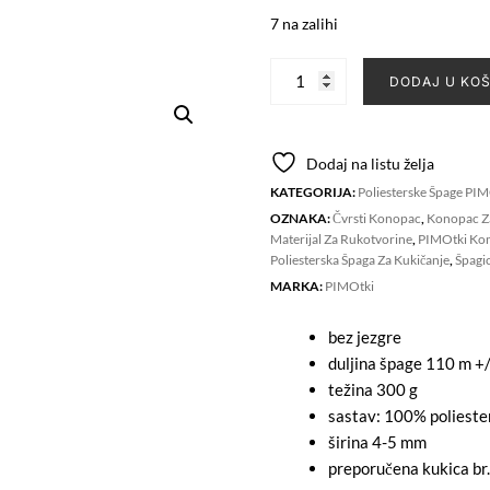
7 na zalihi
Poliesterska
DODAJ U KO
špaga
PIMOtki
5
Dodaj na listu želja
mm
KATEGORIJA:
Poliesterske Špage PIM
-
OZNAKA:
Čvrsti Konopac
,
Konopac Z
VANILLA
Materijal Za Rukotvorine
,
PIMOtki Ko
količina
Poliesterska Špaga Za Kukičanje
,
Špagi
MARKA:
PIMOtki
bez jezgre
duljina špage 110 m +/
težina 300 g
sastav: 100% polieste
širina 4-5 mm
preporučena kukica br.