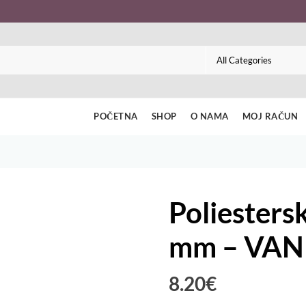
POČETNA
SHOP
O NAMA
MOJ RAČUN
Poliesters
mm – VAN
8.20
€