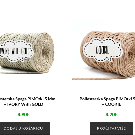
esterska Špaga PIMOtki 5 Mm
Poliesterska Špaga PIMOtki
– IVORY With GOLD
– COOKIE
8.90
€
8.20
€
DODAJ U KOŠARICU
PROČITAJ VIŠE