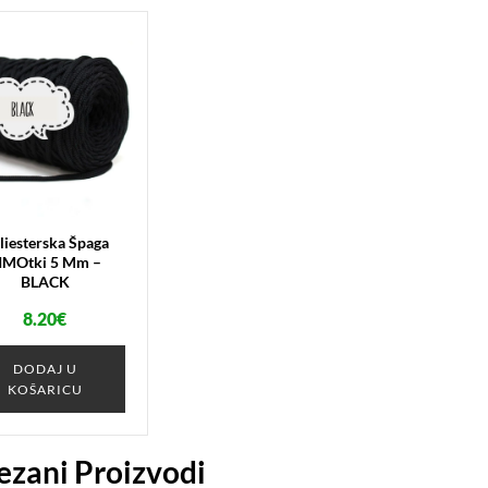
liesterska Špaga
IMOtki 5 Mm –
BLACK
8.20
€
DODAJ U
KOŠARICU
ezani Proizvodi