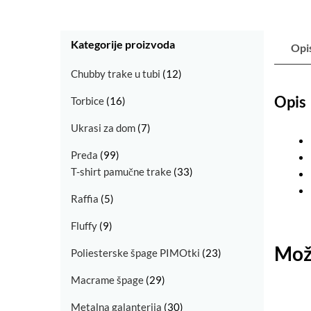
Kategorije proizvoda
Opi
Chubby trake u tubi
(12)
Opis
Torbice
(16)
Ukrasi za dom
(7)
Pređa
(99)
T-shirt pamučne trake
(33)
Raffia
(5)
Fluffy
(9)
Možd
Poliesterske špage PIMOtki
(23)
Macrame špage
(29)
Metalna galanterija
(30)