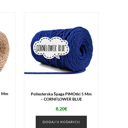
 5 Mm
Poliesterska Špaga PIMOtki 5 Mm
– CORNFLOWER BLUE
8.20
€
DODAJ U KOŠARICU