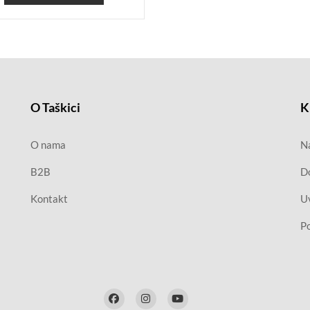
O Taškici
K
O nama
Na
B2B
D
Kontakt
Uv
Po