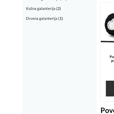
Kožna galanterija
(2)
Drvena galanterija
(1)
Po
P
Pov