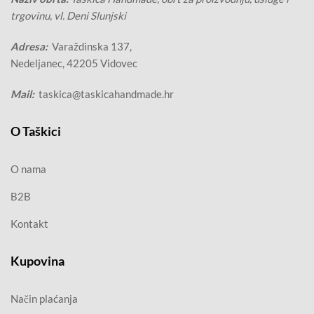
trgovinu, vl. Deni Slunjski
Adresa:
Varaždinska 137,
Nedeljanec, 42205 Vidovec
Mail:
taskica@taskicahandmade.hr
O Taškici
O nama
B2B
Kontakt
Kupovina
Način plaćanja