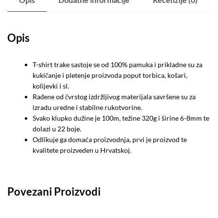
Opis
T-shirt trake sastoje se od 100% pamuka i prikladne su za
kukičanje i pletenje proizvoda poput torbica, košari,
kolijevki i sl.
Rađene od čvrstog izdržljivog materijala savršene su za
izradu uredne i stabilne rukotvorine.
Svako klupko dužine je 100m, težine 320g i širine 6-8mm te
dolazi u 22 boje.
Odlikuje ga domaća proizvodnja, prvi je proizvod te
kvalitete proizveden u Hrvatskoj.
Povezani Proizvodi