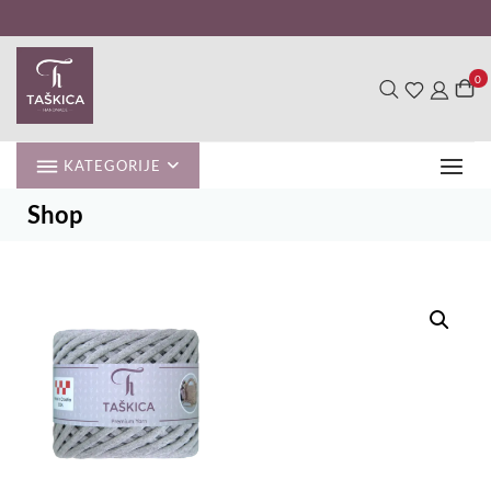
Skip
to
content
0
KATEGORIJE
Shop