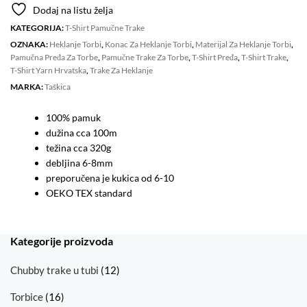
6-
Dodaj na listu želja
8mm
KATEGORIJA:
T-Shirt Pamučne Trake
GREY
OZNAKA:
Heklanje Torbi
,
Konac Za Heklanje Torbi
,
Materijal Za Heklanje Torbi
,
MELANGE
Pamučna Pređa Za Torbe
,
Pamučne Trake Za Torbe
,
T-Shirt Pređa
,
T-Shirt Trake
,
količina
T-Shirt Yarn Hrvatska
,
Trake Za Heklanje
MARKA:
Taškica
100% pamuk
dužina cca 100m
težina cca 320g
debljina 6-8mm
preporučena je kukica od 6-10
OEKO TEX standard
Kategorije proizvoda
Chubby trake u tubi
(12)
Torbice
(16)