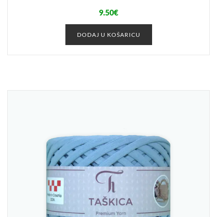
9.50
€
DODAJ U KOŠARICU