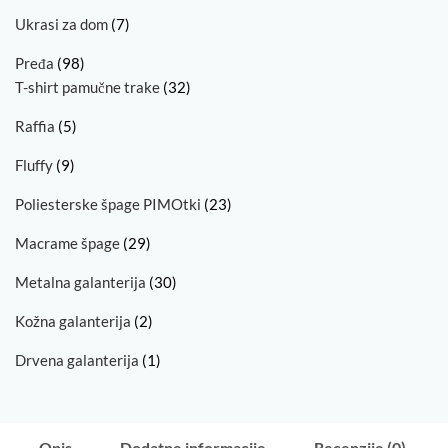
Ukrasi za dom
(7)
Pređa
(98)
T-shirt pamučne trake
(32)
Raffia
(5)
Fluffy
(9)
Poliesterske špage PIMOtki
(23)
Macrame špage
(29)
Metalna galanterija
(30)
Kožna galanterija
(2)
Drvena galanterija
(1)
Opis
Dodatne informacije
Recenzije (0)