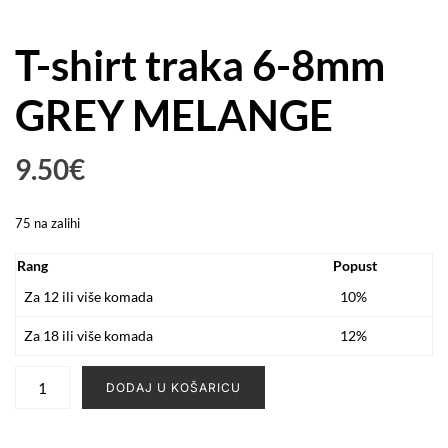
T-shirt traka 6-8mm
GREY MELANGE
9.50
€
75 na zalihi
Rang
Popust
Za 12 ili više komada
10%
Za 18 ili više komada
12%
T-
DODAJ U KOŠARICU
shirt
traka