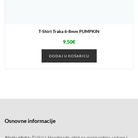
T-Shirt Traka 6-8mm PUMPKIN
9.50
€
DODAJ U KOŠARICU
Osnovne informacije
Naziv obrta:
Taškica Handmade, obrt za proizvodnju, usluge i