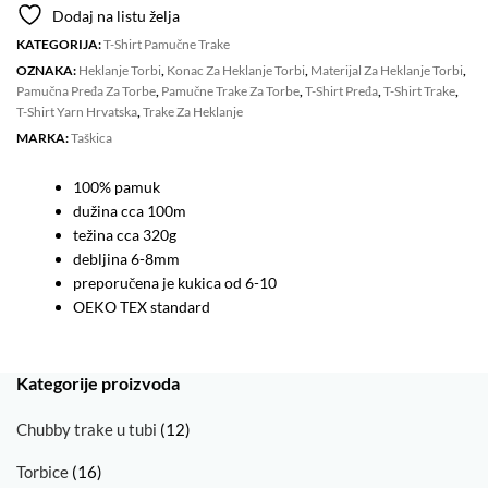
6-
Dodaj na listu želja
8mm
KATEGORIJA:
T-Shirt Pamučne Trake
IVORY
OZNAKA:
Heklanje Torbi
,
Konac Za Heklanje Torbi
,
Materijal Za Heklanje Torbi
,
količina
Pamučna Pređa Za Torbe
,
Pamučne Trake Za Torbe
,
T-Shirt Pređa
,
T-Shirt Trake
,
T-Shirt Yarn Hrvatska
,
Trake Za Heklanje
MARKA:
Taškica
100% pamuk
dužina cca 100m
težina cca 320g
debljina 6-8mm
preporučena je kukica od 6-10
OEKO TEX standard
Kategorije proizvoda
Chubby trake u tubi
(12)
Torbice
(16)