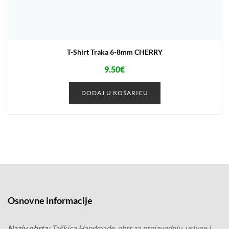
T-Shirt Traka 6-8mm CHERRY
9.50
€
DODAJ U KOŠARICU
Osnovne informacije
Naziv obrta:
Taškica Handmade, obrt za proizvodnju, usluge i