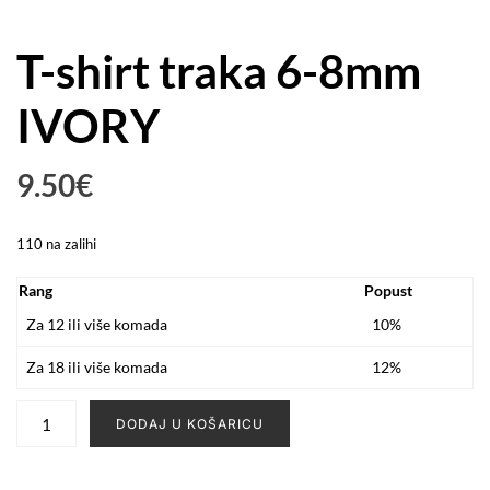
T-shirt traka 6-8mm
IVORY
9.50
€
110 na zalihi
Rang
Popust
Za 12 ili više komada
10%
Za 18 ili više komada
12%
T-
DODAJ U KOŠARICU
shirt
traka