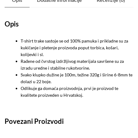
Opis
T-shirt trake sastoje se od 100% pamuka i prikladne su za
kukičanje i pletenje proizvoda poput torbica, košari,
kolijevki i sl.
Rađene od čvrstog izdržljivog materijala savršene su za
izradu uredne i stabilne rukotvorine.
Svako klupko dužine je 100m, težine 320g i širine 6-8mm te
dolazi u 22 boje.
Odlikuje ga domaća proizvodnja, prvi je proizvod te
kvalitete proizveden u Hrvatskoj.
Povezani Proizvodi