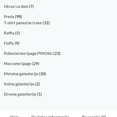
Ukrasi za dom
(7)
Pređa
(98)
T-shirt pamučne trake
(32)
Raffia
(5)
Fluffy
(9)
Poliesterske špage PIMOtki
(23)
Macrame špage
(29)
Metalna galanterija
(30)
Kožna galanterija
(2)
Drvena galanterija
(1)
Opis
Dodatne informacije
Recenzije (0)