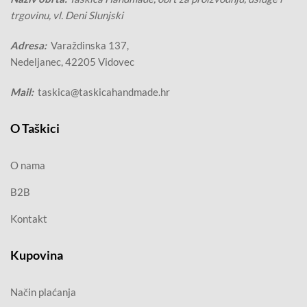
trgovinu, vl. Deni Slunjski
Adresa:
Varaždinska 137,
Nedeljanec, 42205 Vidovec
Mail:
taskica@taskicahandmade.hr
O Taškici
O nama
B2B
Kontakt
Kupovina
Način plaćanja