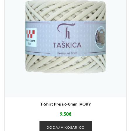
T-Shirt Preja 6-8mm IVORY
9.50
€
DODAJ V KOŠARICO