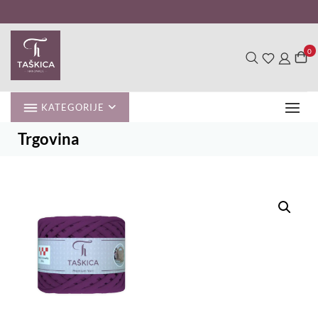
Skip
to
content
0
KATEGORIJE
Trgovina