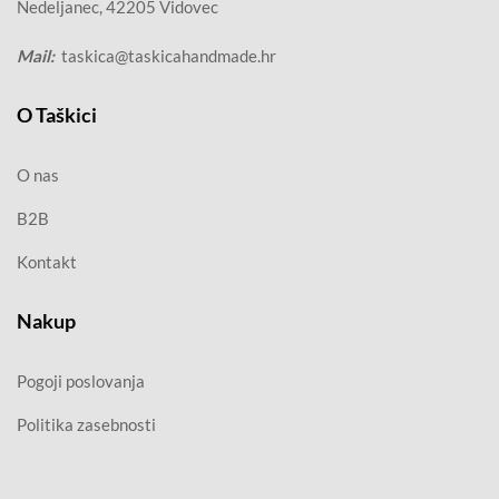
Nedeljanec, 42205 Vidovec
Mail:
taskica@taskicahandmade.hr
O Taškici
O nas
B2B
Kontakt
Nakup
Pogoji poslovanja
Politika zasebnosti