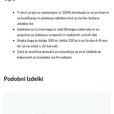
T-shirt preje so sestavljeni iz 100% bombaža in so primerni
za kvačkanje in pletenje izdelkov kot so torbe, košare,
zibelke itd.
Izdelane so iz močnega in vzdržljivega materiala in so
popolne za izdelavo urejenih in stabilnih ročnih del.
Vsaka žoga je dolga 100 m, tehta 320 g in je široka 6-8 mm
ter je na voljo v 22 barvah.
Zanj je značilna domača proizvodnja, je prvi izdelek te
kakovosti proizveden na Hrvaškem.
Podobni Izdelki