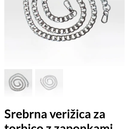
Srebrna verižica za
torbico z zaponkami