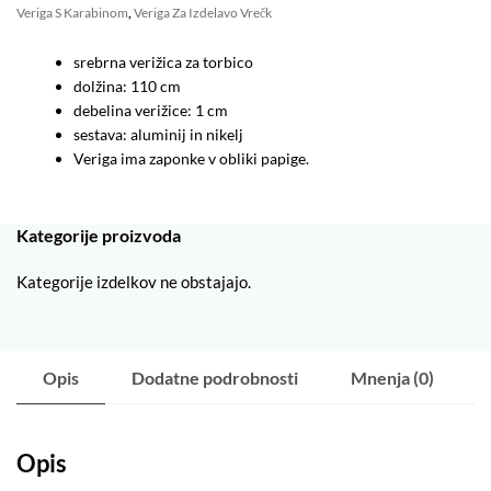
Veriga S Karabinom
,
Veriga Za Izdelavo Vrečk
srebrna verižica za torbico
dolžina: 110 cm
debelina verižice: 1 cm
sestava: aluminij in nikelj
Veriga ima zaponke v obliki papige.
Kategorije proizvoda
Kategorije izdelkov ne obstajajo.
Opis
Dodatne podrobnosti
Mnenja (0)
Opis