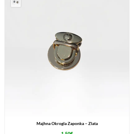
Majhna Okrogla Zaponka – Zlata
1.50
€