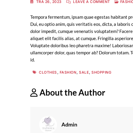
ON
TRA 26, 2023
LEAVE A COMMENT
FASHI
BUY
BEST
Tempora fermentum, ipsam quae egestas habitant pret
DESIGNER
Dui, eu optio anim, quis veritatis eos, dicta, a labori
DRESS
ON
dolor impedit, cumque venenatis voluptatem? Facere 
BEST
aliquet elit facilis alias, at cumque. Fringilla asperi
AFFORDABL
Voluptate doloribus leo pharetra maxime! Laboriosa
PRICE
ullamcorper dolor, quas tempor ab? Dolorum totam. T
id.
Tags
,
,
,
CLOTHES
FASHION
SALE
SHOPPING
About the Author
Admin