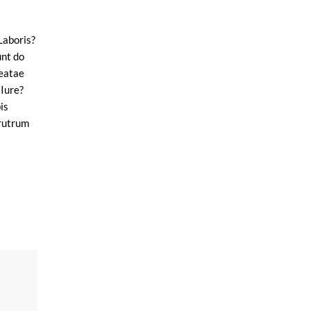
Laboris?
unt do
beatae
 Iure?
is
 rutrum