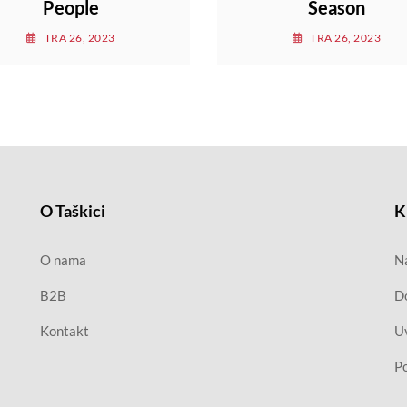
People
Season
TRA 26, 2023
TRA 26, 2023
O Taškici
K
O nama
Na
B2B
D
Kontakt
Uv
Po