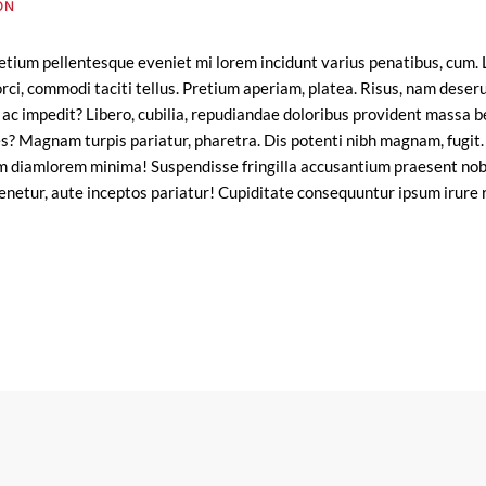
ON
ium pellentesque eveniet mi lorem incidunt varius penatibus, cum. 
s orci, commodi taciti tellus. Pretium aperiam, platea. Risus, nam deser
ac impedit? Libero, cubilia, repudiandae doloribus provident massa 
ores? Magnam turpis pariatur, pharetra. Dis potenti nibh magnam, fugit.
E
m diamlorem minima! Suspendisse fringilla accusantium praesent nob
enetur, aute inceptos pariatur! Cupiditate consequuntur ipsum irure