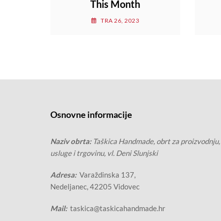
This Month
TRA 26, 2023
Osnovne informacije
Naziv obrta:
Taškica Handmade, obrt za proizvodnju,
usluge i trgovinu, vl. Deni Slunjski
Adresa:
Varaždinska 137,
Nedeljanec, 42205 Vidovec
Mail:
taskica@taskicahandmade.hr