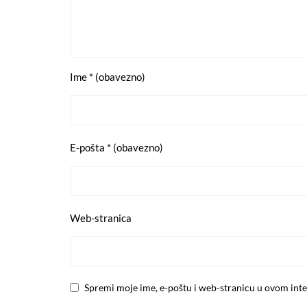
Ime
* (obavezno)
E-pošta
* (obavezno)
Web-stranica
Spremi moje ime, e-poštu i web-stranicu u ovom inte