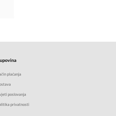
upovina
čin plaćanja
ostava
jeti poslovanja
litika privatnosti