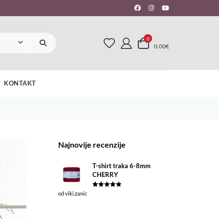
0
0.00€
KONTAKT
Najnovije recenzije
T-shirt traka 6-8mm
CHERRY
Ocjenjeno
5
od viki.zanic
od 5