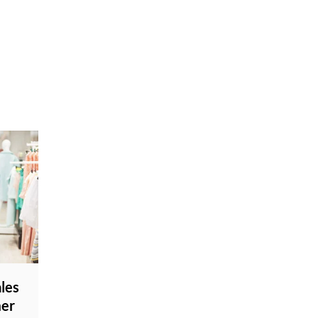
les
mer