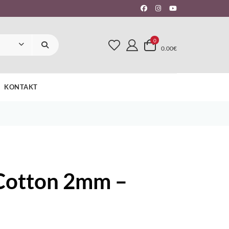
0
0.00€
KONTAKT
Cotton 2mm –