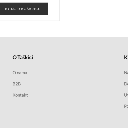
DODAJ U KOŠARICU
O Taškici
K
O nama
Na
B2B
D
Kontakt
Uv
Po