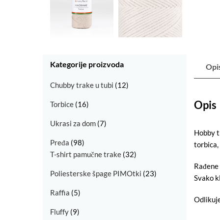
Kategorije proizvoda
Opi
Chubby trake u tubi
(12)
Opis
Torbice
(16)
Ukrasi za dom
(7)
Hobby t
Pređa
(98)
torbica,
T-shirt pamučne trake
(32)
Rađene o
Poliesterske špage PIMOtki
(23)
Svako k
Raffia
(5)
Odlikuje
Fluffy
(9)