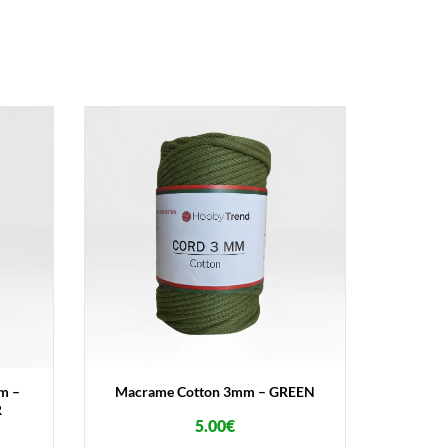
m –
Macrame Cotton 3mm – GREEN
R
5.00
€