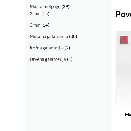
Macrame špage
(29)
Pov
2 mm
(15)
3 mm
(14)
Metalna galanterija
(30)
Kožna galanterija
(2)
Drvena galanterija
(1)
Ma