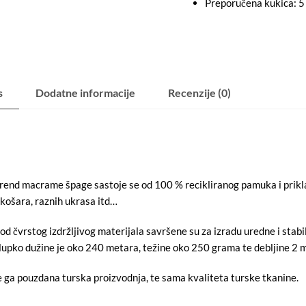
Preporučena kukica: 5
s
Dodatne informacije
Recenzije (0)
rend macrame špage sastoje se od 100 % recikliranog pamuka i prikla
 košara, raznih ukrasa itd…
d čvrstog izdržljivog materijala savršene su za izradu uredne i stabi
lupko dužine je oko 240 metara, težine oko 250 grama te debljine 2 
 ga pouzdana turska proizvodnja, te sama kvaliteta turske tkanine.