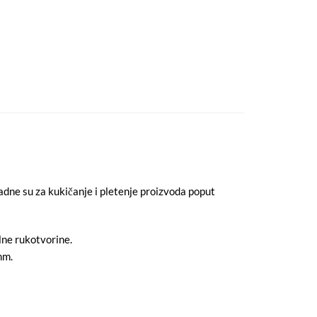
dne su za kukičanje i pletenje proizvoda poput
lne rukotvorine.
mm.