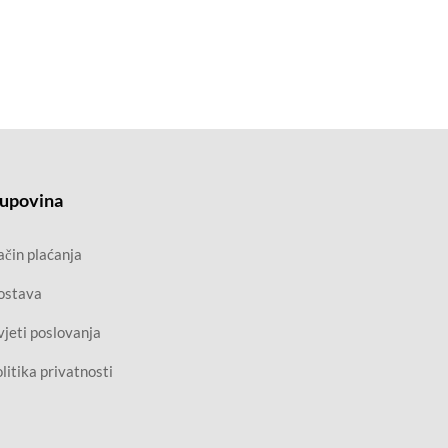
upovina
čin plaćanja
ostava
jeti poslovanja
litika privatnosti