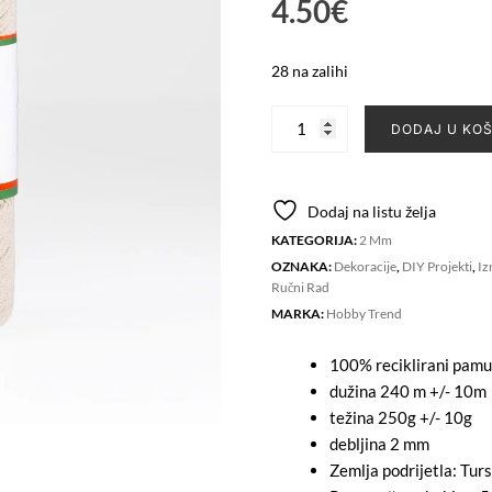
4.50
€
28 na zalihi
Macrame
DODAJ U KO
Cotton
2mm
-
Dodaj na listu želja
CREAMY
KATEGORIJA:
2 Mm
količina
OZNAKA:
Dekoracije
,
DIY Projekti
,
Iz
Ručni Rad
MARKA:
Hobby Trend
100% reciklirani pam
dužina 240 m +/- 10m
težina 250g +/- 10g
debljina 2 mm
Zemlja podrijetla: Tur