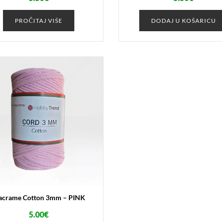
PROČITAJ VIŠE
DODAJ U KOŠARICU
crame Cotton 3mm – PINK
5.00
€