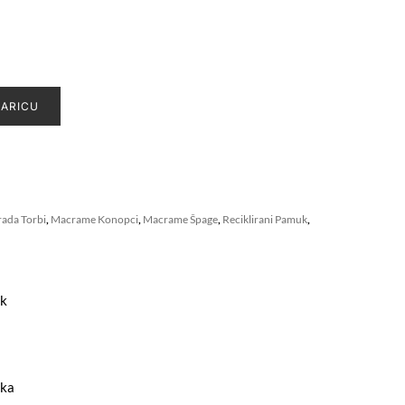
ŠARICU
rada Torbi
,
Macrame Konopci
,
Macrame Špage
,
Reciklirani Pamuk
,
uk
ska