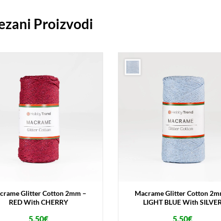
ezani Proizvodi
crame Glitter Cotton 2mm –
Macrame Glitter Cotton 2m
RED With CHERRY
LIGHT BLUE With SILVE
5.50
€
5.50
€