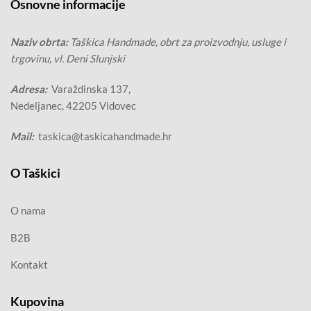
Osnovne informacije
Naziv obrta:
Taškica Handmade, obrt za proizvodnju, usluge i
trgovinu, vl. Deni Slunjski
Adresa:
Varaždinska 137,
Nedeljanec, 42205 Vidovec
Mail:
taskica@taskicahandmade.hr
O Taškici
O nama
B2B
Kontakt
Kupovina