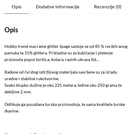
Opis
Dodatne informacije
Recenzije (0)
Opis
Hobby trend macrame glitter špage sastoje se od 85 % recikliranog
pamuka te 15% glittera. Prikladne su za kukičanje i pletenje
proizvoda poput torbica, košara, raznih ukrasa itd…
Rađene od čvrstog izdržljivog materijala savršene su za izradu
uredne i stabilne rukotvorine.
Svako klupko dužine je oko 225 metara, težine oko 250 grama te
debljine 2 mm.
Odlikuje ga pouzdana turska proizvodnja, te sama kvaliteta turske
tkanine.