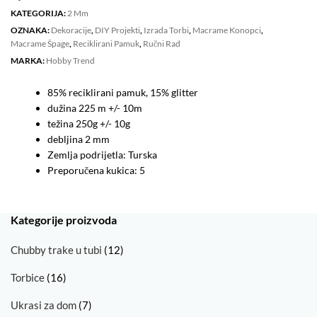
KATEGORIJA:
2 Mm
OZNAKA:
Dekoracije
,
DIY Projekti
,
Izrada Torbi
,
Macrame Konopci
,
Macrame Špage
,
Reciklirani Pamuk
,
Ručni Rad
MARKA:
Hobby Trend
85% reciklirani pamuk, 15% glitter
dužina 225 m +/- 10m
težina 250g +/- 10g
debljina 2 mm
Zemlja podrijetla: Turska
Preporučena kukica: 5
Kategorije proizvoda
Chubby trake u tubi
(12)
Torbice
(16)
Ukrasi za dom
(7)