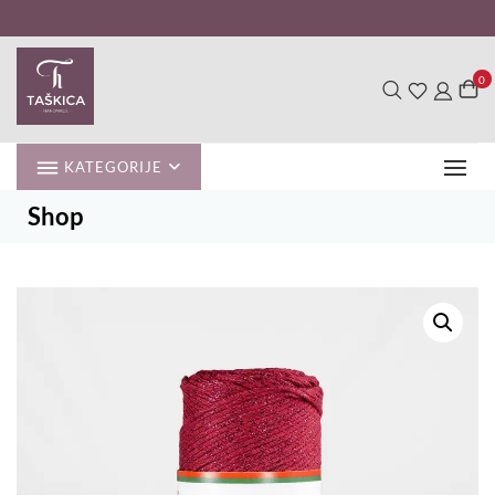
Skip
to
content
0
KATEGORIJE
Shop