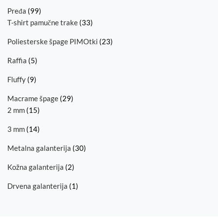
Pređa
(99)
T-shirt pamučne trake
(33)
Poliesterske špage PIMOtki
(23)
Raffia
(5)
Fluffy
(9)
Macrame špage
(29)
2 mm
(15)
3 mm
(14)
Metalna galanterija
(30)
Kožna galanterija
(2)
Drvena galanterija
(1)