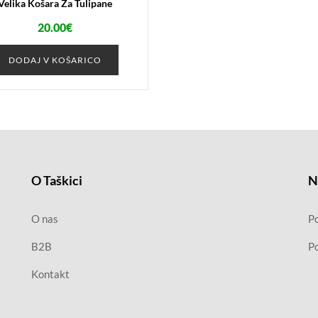
Velika Košara Za Tulipane
20.00
€
DODAJ V KOŠARICO
O Taškici
N
O nas
Po
B2B
Po
Kontakt