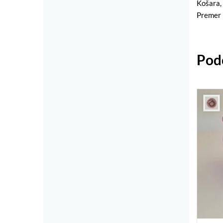
Košara, 
Premer 
Podo