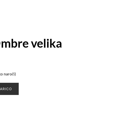
mbre velika
ko naroči)
ARICO