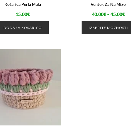
Košarica Perla Mala
Venček Za Na Mizo
Ce
15.00
€
40.00
€
–
45.00
€
ra
DODAJ V KOŠARICO
IZBERITE MOŽNOSTI
od
40
do
45