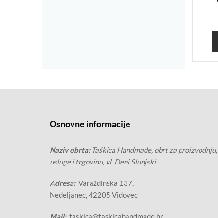
Osnovne informacije
Naziv obrta:
Taškica Handmade, obrt za proizvodnju,
usluge i trgovinu, vl. Deni Slunjski
Adresa:
Varaždinska 137,
Nedeljanec, 42205 Vidovec
Mail:
taskica@taskicahandmade.hr