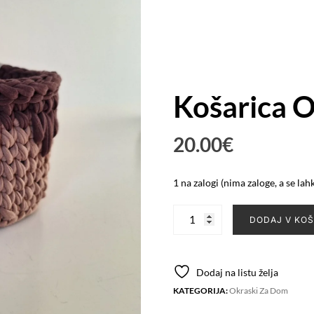
Košarica O
20.00
€
1 na zalogi (nima zaloge, a se lah
Košarica
DODAJ V KOŠ
Ombre
velika
količina
Dodaj na listu želja
KATEGORIJA:
Okraski Za Dom