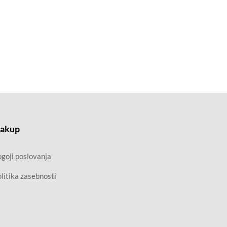
akup
goji poslovanja
litika zasebnosti