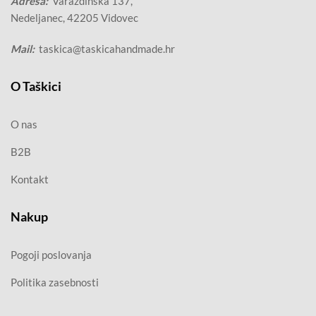
Adresa:
Varaždinska 137,
Nedeljanec, 42205 Vidovec
Mail:
taskica@taskicahandmade.hr
O Taškici
O nas
B2B
Kontakt
Nakup
Pogoji poslovanja
Politika zasebnosti