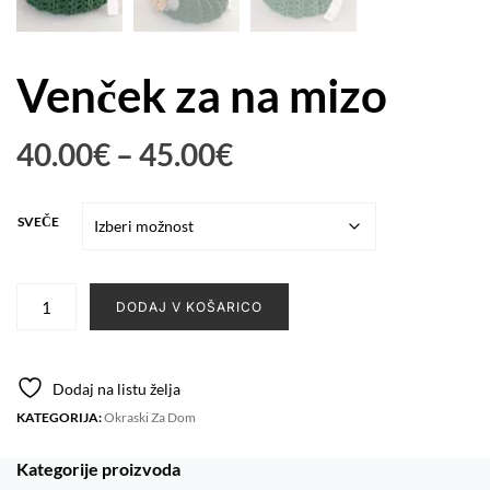
Venček za na mizo
Cenovni
40.00
€
–
45.00
€
razpon:
od
SVEČE
40.00€
do
Venček
45.00€
DODAJ V KOŠARICO
za
na
mizo
Dodaj na listu želja
količina
KATEGORIJA:
Okraski Za Dom
Kategorije proizvoda