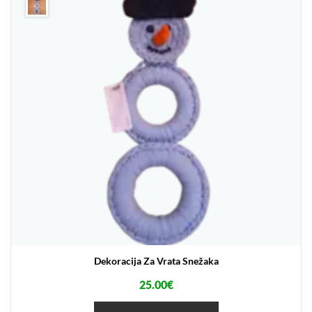
Dekoracija Za Vrata Snežaka
25.00
€