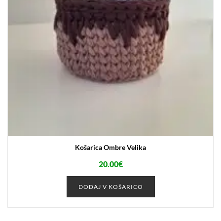
Košarica Ombre Velika
20.00
€
DODAJ V KOŠARICO