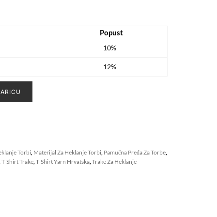
Popust
10%
12%
ŠARICU
klanje Torbi
,
Materijal Za Heklanje Torbi
,
Pamučna Pređa Za Torbe
,
,
T-Shirt Trake
,
T-Shirt Yarn Hrvatska
,
Trake Za Heklanje