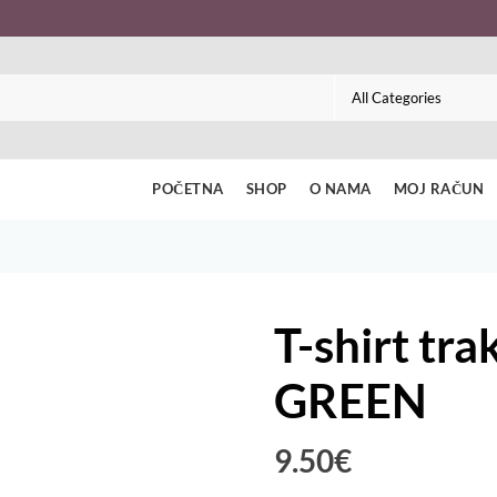
POČETNA
SHOP
O NAMA
MOJ RAČUN
T-shirt tr
GREEN
9.50
€