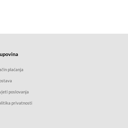
upovina
čin plaćanja
ostava
jeti poslovanja
litika privatnosti