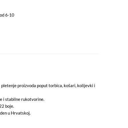
 od 6-10
pletenje proizvoda poput torbica, košari, kolijevki i
 i stabilne rukotvorine.
22 boje.
eden u Hrvatskoj.