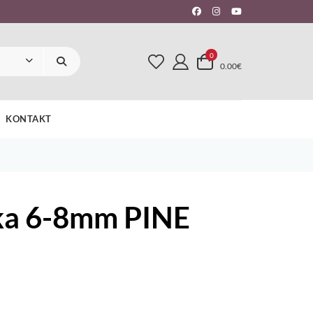
0
0.00€
KONTAKT
aka 6-8mm PINE