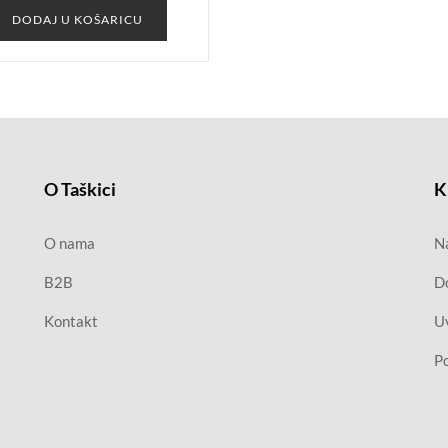
DODAJ U KOŠARICU
O Taškici
K
O nama
Na
B2B
D
Kontakt
Uv
Po