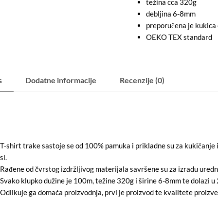
težina cca 320g
debljina 6-8mm
preporučena je kukica
OEKO TEX standard
s
Dodatne informacije
Recenzije (0)
T-shirt trake sastoje se od 100% pamuka i prikladne su za kukičanje i 
sl.
Rađene od čvrstog izdržljivog materijala savršene su za izradu uredne
Svako klupko dužine je 100m, težine 320g i širine 6-8mm te dolazi u 
Odlikuje ga domaća proizvodnja, prvi je proizvod te kvalitete proizv