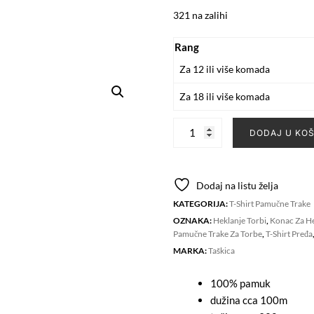
321 na zalihi
Rang
Za 12 ili više komada
Za 18 ili više komada
T-
DODAJ U KO
shirt
traka
6-
Dodaj na listu želja
8mm
KATEGORIJA:
T-Shirt Pamučne Trake
PINE
OZNAKA:
Heklanje Torbi
,
Konac Za He
GREEN
Pamučne Trake Za Torbe
,
T-Shirt Pređa
količina
MARKA:
Taškica
100% pamuk
dužina cca 100m